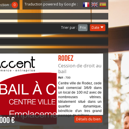
Traduction powered by Google :
ection :
0
Trier par :
Prix
Date
Rodez
Cession de droit au
bail
Réf :
700
Centre ville de Rodez, cede
bail comercial 3/6/9 dans
un local de 100 m2 avec de
nombreuses vitrines.
Idéalement situé dans un
quartier dynamique,
bénéficie d'un tres grand
passage de piétons.
 000 €
Détails du bien