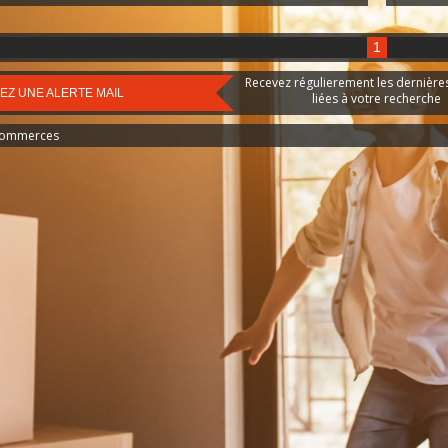
stratégique. Le local profite
d’une excellente visibilité
(belle vitrine) ainsi que d’un
1
flux piéton constant tout au
long de la journée, dans un
environnement à la fois
Recevez régulierement les dernièr
EZ UNE ALERTE MAIL
commerçant et touristique.
liées à votre recherche
Caractéristiques
principales : Bail
Commerces
commercial tous
commerces Emplacement
premium : proximité
immédiate des Halles et du
centre historique Quartier
animé et attractif Local
lumineux, en très bon état
Environnement
commerçant et touristique
de qualité Surface
exploitable : 90 m² Prix :
nous consulter Dossier et
informations
complémentaires sur
demande.