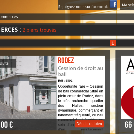
Ma sél
Rejoignez-nous sur facebook:
Commerces
ERCES :
2 biens trouvés
1
Rodez
sivité
Cession de droit au
bail
Réf :
8591
Opportunité rare – Cession
de bail commercial Situé en
plein cœur de Rodez, dans
le très recherché quartier
des Halles, secteur
dynamique, commerçant et
fortement fréquenté, ce bail
commercial est à céder au
000 €
66
Détails du bien
sein d’un local bénéficiant
d’un emplacement