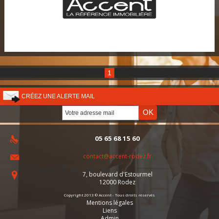
Détails du bien
1
CRÉEZ UNE ALERTE MAIL
05 65 68 15 60
contact@accent-rodez.fr
7, boulevard d'Estourmel
12000
Rodez
Copyright 2013 © Accent - Tous droits réservés
Mentions légales
Liens
Admin