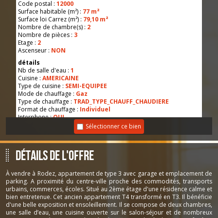
Code postal :
12000
Surface habitable (m²) :
77 m²
Surface loi Carrez (m²) :
79,10 m²
Nombre de chambre(s) :
2
Nombre de pièces :
3
Etage :
2
Ascenseur :
NON
détails
Nb de salle d'eau :
1
Cuisine :
AMERICAINE
Type de cuisine :
SEMI-EQUIPEE
Mode de chauffage :
Gaz
Type de chauffage :
TRAD_TYPE_CHAUFF_CHAUDIERE
Format de chauffage :
Individuel
Interphone :
OUI
Balcon :
OUI
Sélectionner ce bien
Murs mitoyens :
1
Nombre de garage :
1
Cave :
OUI
Détails de l'offre
Nombre de parking :
1
Exposition :
SUD-OUEST
À vendre à Rodez, appartement de type 3 avec garage et emplacement de
Informations de copropriété
parking. A proximité du centre-ville proche des commodités, transports
Copropriété :
NON
urbains, commerces, écoles. Situé au 2ème étage d'une résidence calme et
Quote Part annuelle des charges :
669 €
bien entretenue. Cet ancien appartement T4 transformé en T3. Il bénéficie
Infos Financières
d'une belle exposition et ensoleillement. Il se compose de deux chambres,
Prix de vente :
149 000 €
une salle d’eau, une cuisine ouverte sur le salon-séjour et de nombreux