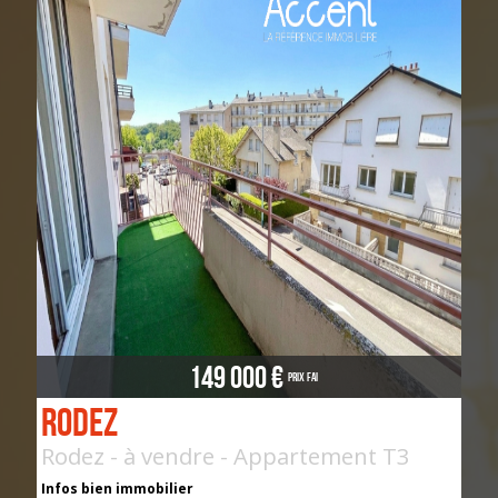
149 000 €
Prix FAI
Rodez
Rodez - à vendre - Appartement T3
Infos bien immobilier