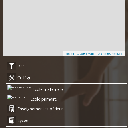
Leaflet
|
©
Maps
|
© OpenStreetMap
Jawg
Bar
Collège
École maternelle
École primaire
Enseignement supérieur
Lycée