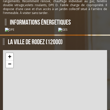
Les honoraires d'agence seront intégralement à la
rangements. Récemment rénové, chauffage individuel au gaz, fenêtre
charge du vendeur
:
double vitrage,volets roulants, DPE D. Faible charge de copropriété. Il
Taxe foncière annuelle :
1 220 €
dispose d'une cave et d'un accès à un jardin collectif situé à l'arrière de
l'immeuble. À visiter sans tarder.
Réf: 917
Informations énergetiques
La ville de Rodez (12000)
+
−