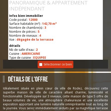
PANORAMIQUE & APPARTEMENT
INDÉPENDANT
Infos bien immobilier
Code postal :
12000
Surface habitable (m²) :
142,70 m²
Nombre de chambre(s) :
3
Nombre de pièces :
5
Nombre de niveaux :
4
Vue :
dégagée de la terrasse
détails
Nb de salle d'eau :
2
Cuisine :
AMERICAINE
Type de cuisine :
EQUIPEE
Mode de chauffage :
Gaz
Sélectionner ce bien
Type de chauffage :
Radiateur
Format de chauffage :
Individuel
Murs mitoyens :
2
Détails de l'offre
Exposition :
SUD
Informations de copropriété
Copropriété :
NON
Idéalement située en plein cœur de ville de Rodez, découvrez cette
superbe maison de ville de caractère alliant charme, luminosité et
Infos Financières
fonctionnalité. Développée sur 3 niveaux, cette maison de type 5 offre de
Prix de vente :
264 000 €
beaux volumes de vie, une atmosphère chaleureuse et une excellente
Les honoraires d'agence seront intégralement à la
exposition apportant une lumière naturelle omniprésente tout au long de
charge du vendeur
:
la journée. Vous serez immédiatement séduits par sa magnifique terrasse
Taxe foncière annuelle :
2 000 €