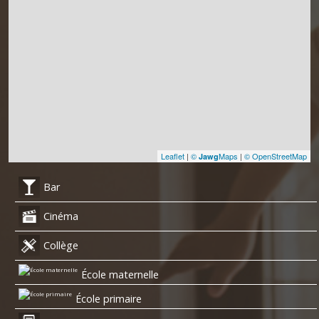
Leaflet
|
©
Maps
|
© OpenStreetMap
Jawg
Bar
Cinéma
Collège
École maternelle
École primaire