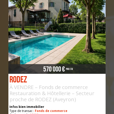
570 000 €
Prix FAI
Rodez
À VENDRE – Fonds de commerce
Restauration & Hôtellerie – Secteur
proche de RODEZ (Aveyron)
Infos bien immobilier
Type de transac :
Fonds de commerce