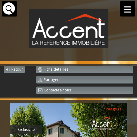
Retour
Fiche détaillée
Partager
Contactez-nous
7 Image (s)
Exclusivité