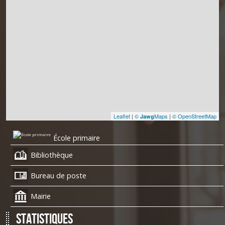
Leaflet
|
©
Maps
|
© OpenStreetMap
Jawg
École primaire
Bibliothèque
Bureau de poste
Mairie
Statistiques