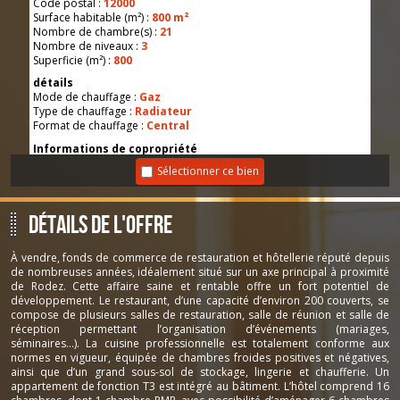
Code postal :
12000
Surface habitable (m²) :
800 m²
Nombre de chambre(s) :
21
Nombre de niveaux :
3
Superficie (m²) :
800
détails
Mode de chauffage :
Gaz
Type de chauffage :
Radiateur
Format de chauffage :
Central
Informations de copropriété
Copropriété :
NON
Sélectionner ce bien
Infos Financières
Prix de vente TTC honoraires inclus :
570 000 €
Les honoraires d'agence seront intégralement à la
Détails de l'offre
charge du vendeur
:
TRAD_DETAIL_infosfi_DEFAULT_ChargesAnnonceTTC :
415 €
Bail :
commercial
À vendre, fonds de commerce de restauration et hôtellerie réputé depuis
Echéance du bail :
2029-01-31
de nombreuses années, idéalement situé sur un axe principal à proximité
Loyer HT :
3 572 € / mois
de Rodez. Cette affaire saine et rentable offre un fort potentiel de
développement. Le restaurant, d’une capacité d’environ 200 couverts, se
Activités
compose de plusieurs salles de restauration, salle de réunion et salle de
type d'activité :
- Restaurant - Hôtel
réception permettant l’organisation d’événements (mariages,
séminaires…). La cuisine professionnelle est totalement conforme aux
Réf: 892
normes en vigueur, équipée de chambres froides positives et négatives,
ainsi que d’un grand sous-sol de stockage, lingerie et chaufferie. Un
appartement de fonction T3 est intégré au bâtiment. L’hôtel comprend 16