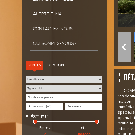
ALERTE E-MAIL
CONTACTEZ-NOUS
QUI SOMMES-NOUS?
VENTES
LOCATION
Dét
... COM
résident
maison 
immédiat
spacieu
Budget (€) :
optimal
pratique
Entre :
et :
intimiste
beau pot