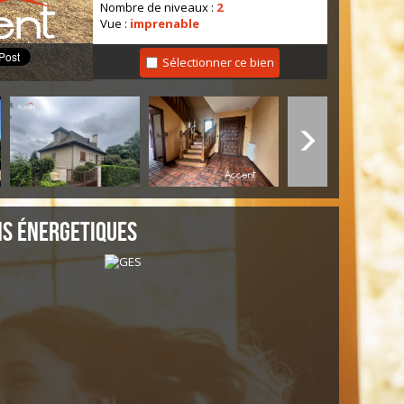
Nombre de niveaux :
2
Vue :
imprenable
détails
Sélectionner ce bien
Nb de salle de bains :
2
Cuisine :
SEPAREE
Mode de chauffage :
Fioul
Type de chauffage :
Radiateur
Format de chauffage :
Individuel
Terrasse :
OUI
Nombre de garage :
1
Cave :
OUI
Nombre de parking :
4
Surface cave (m²) :
7.87
s énergetiques
Exposition :
SUD
Année de construction :
1975
Informations de copropriété
Copropriété :
NON
Infos Financières
Prix de vente honoraires TTC inclus :
315 000 €
Réf: 887