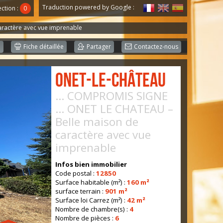
Traduction powered by Google :
ection :
0
aractère avec vue imprenable
e
Fiche détaillée
Partager
Contactez-nous
Onet-le-Château
... COMPROMIS SIGNE
... ONET LE CHATEAU –
Belle maison de
caractère avec vue
imprenable
Infos bien immobilier
Code postal :
12850
Surface habitable (m²) :
160 m²
surface terrain :
901 m²
Surface loi Carrez (m²) :
42 m²
Nombre de chambre(s) :
4
Nombre de pièces :
6