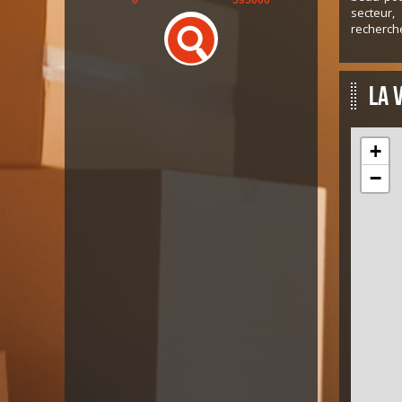
secteur,
recherche
La 
+
−