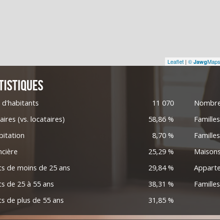
Leaflet
|
©
Map
Jawg
tistiques
d'habitants
11 070
Nombre 
aires (vs. locataires)
58,86 %
Famille
bitation
8,70 %
Famille
ncière
25,29 %
Maison
ts de moins de 25 ans
29,84 %
Appart
s de 25 à 55 ans
38,31 %
Famille
s de plus de 55 ans
31,85 %