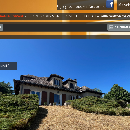
Ma sél
Rejoignez-nous sur facebook:
net-le-Château
/ ... COMPROMIS SIGNE ... ONET LE CHATEAU – Belle maison de c
r
calculett
sivité