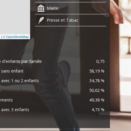
Mairie
Presse et Tabac
s
|
© OpenStreetMap
d'enfants par famille
0,75
s sans enfant
58,19 %
s avec 1 ou 2 enfants
34,78 %
s
50,62 %
ements
49,38 %
s avec 3 enfants
4,73 %