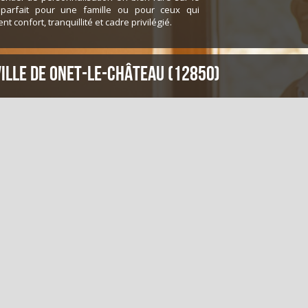
 parfait pour une famille ou pour ceux qui
nt confort, tranquillité et cadre privilégié.
ville de Onet-le-Château (12850)